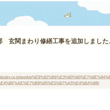
邸 玄関まわり修繕工事を追加しました
ani-industry.co.jp/work/o%E9%82%B8%E3%80%80%E7%8E
%E4%BF%AE%E7%B9%95%E5%B7%A5%E4%BA%8B/