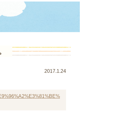
。
2017.1.24
%84%E9%96%A2%E3%81%BE%