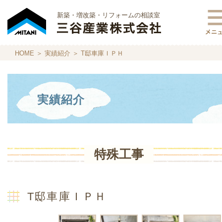
新築・増改築・リフォームの相談室
HOME
＞
実績紹介
＞ T邸車庫ＩＰＨ
実績紹介
特殊工事
T邸車庫ＩＰＨ