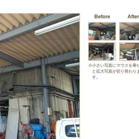
Before
After
※小さい写真にマウスを乗
と拡大写真が切り替わり
す。