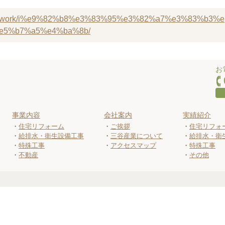
y.co.jp/work/i%e9%82%b8%e3%83%95%e3%82%a7%e3%83%b3%e
e5%b7%a5%e4%ba%8b/
お
事業内容
会社案内
実績紹介
住宅リフォーム
ご挨拶
住宅リフォ
給排水・衛生設備工事
三谷産業について
給排水・衛
特殊工事
アクセスマップ
特殊工事
不動産
その他