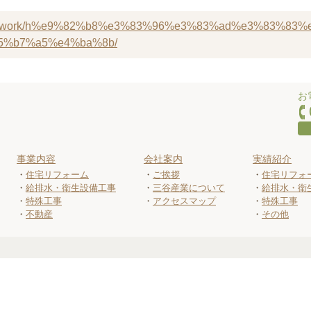
y.co.jp/work/h%e9%82%b8%e3%83%96%e3%83%ad%e3%83%83%
5%b7%a5%e4%ba%8b/
お
事業内容
会社案内
実績紹介
住宅リフォーム
ご挨拶
住宅リフォ
給排水・衛生設備工事
三谷産業について
給排水・衛
特殊工事
アクセスマップ
特殊工事
不動産
その他