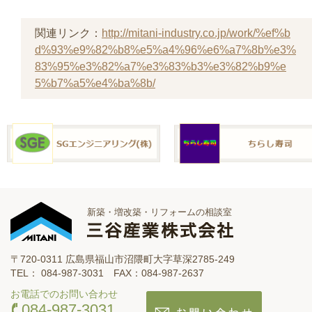
関連リンク：
http://mitani-industry.co.jp/work/%ef%b
d%93%e9%82%b8%e5%a4%96%e6%a7%8b%e3%
83%95%e3%82%a7%e3%83%b3%e3%82%b9%e
5%b7%a5%e4%ba%8b/
新築・増改築・リフォームの相談室
〒720-0311 広島県福山市沼隈町大字草深2785-249
TEL： 084-987-3031 FAX：084-987-2637
お電話でのお問い合わせ
084-987-3031