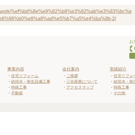
y.co.jp/work/%ef%bd%8e%e9%82%b8%e3%82%ab%e3%83%bc%e
6%96%b0%e8%a8%ad%e5%b7%a5%e4%ba%8b-2/
お
事業内容
会社案内
実績紹介
住宅リフォーム
ご挨拶
住宅リフォ
給排水・衛生設備工事
三谷産業について
給排水・衛
特殊工事
アクセスマップ
特殊工事
不動産
その他